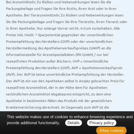
Bei Arzneimitteln: Zu Risiken und Nebenwirkungen lesen Sie die
Packungsbeilage und fragen Sie Ihre Ärztin, Ihren Arzt oder in Ihrer
Apotheke. Bei Tierarzneimitteln: Zu Risiken und Nebenwirkungen lesen
Sie die Packungsbeilage und fragen Sie Ihre Tierärztin, Ihren Tierarzt oder
in Ihrer Apotheke. Nur solange Vorrat reicht. Irrtum vorbehalten. Alle
Preise inkl. MwSt. * Sparpotential gegenüber der unverbindlichen
Preisempfehlung des Herstellers (UVP) oder der unverbindlichen
Herstellermeldung des Apothekenverkaufspreises (UAVP) an die
Informationsstelle für Arzneispezialitäten (IFA GmbH) / nur bei
rezeptfreien Produkten außer Büchern. UVP = Unverbindliche
Preisempfehlung des Herstellers (UVP). AVP = Apothekenverkaufspreis
(AVP). Der AVP ist keine unverbindliche Preisempfehlung der Hersteller.
Der AVP ist ein von den Apotheken selbst in Ansatz gebrachter Preis für
rezeptfreie Arzneimittel, der in der Höhe dem für Apotheken
verbindlichen Arzneimittel Abgabepreis entspricht, zu dem eine
Apotheke in bestimmten Fällen das Produkt mit der gesetzlichen
Krankenversicherung abrechnet. Im Gegensatz zum AVP ist die
gebräuchliche UVP eine Empfehlung der Hersteller.
This website makes use of cookies to enhance browsing experience and
provide additional functionality.
Details
Privacy policy
Allow cookies