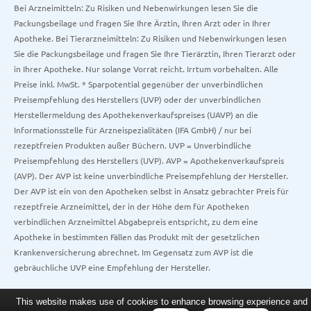
Bei Arzneimitteln: Zu Risiken und Nebenwirkungen lesen Sie die
Packungsbeilage und fragen Sie Ihre Ärztin, Ihren Arzt oder in Ihrer
Apotheke. Bei Tierarzneimitteln: Zu Risiken und Nebenwirkungen lesen
Sie die Packungsbeilage und fragen Sie Ihre Tierärztin, Ihren Tierarzt oder
in Ihrer Apotheke. Nur solange Vorrat reicht. Irrtum vorbehalten. Alle
Preise inkl. MwSt. * Sparpotential gegenüber der unverbindlichen
Preisempfehlung des Herstellers (UVP) oder der unverbindlichen
Herstellermeldung des Apothekenverkaufspreises (UAVP) an die
Informationsstelle für Arzneispezialitäten (IFA GmbH) / nur bei
rezeptfreien Produkten außer Büchern. UVP = Unverbindliche
Preisempfehlung des Herstellers (UVP). AVP = Apothekenverkaufspreis
(AVP). Der AVP ist keine unverbindliche Preisempfehlung der Hersteller.
Der AVP ist ein von den Apotheken selbst in Ansatz gebrachter Preis für
rezeptfreie Arzneimittel, der in der Höhe dem für Apotheken
verbindlichen Arzneimittel Abgabepreis entspricht, zu dem eine
Apotheke in bestimmten Fällen das Produkt mit der gesetzlichen
Krankenversicherung abrechnet. Im Gegensatz zum AVP ist die
gebräuchliche UVP eine Empfehlung der Hersteller.
This website makes use of cookies to enhance browsing experience and