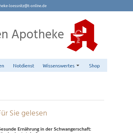
eke-loessnitz@t-online.de
n Apotheke
en
Notdienst
Wissenswertes
Shop
Für Sie gelesen
esunde Ernährung in der Schwangerschaft: