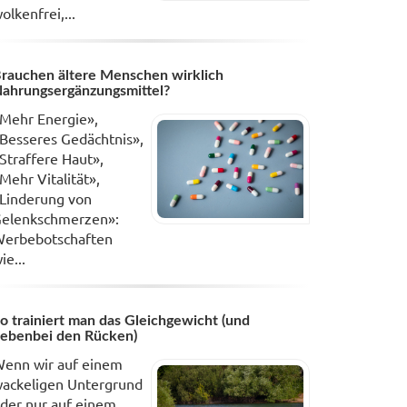
olkenfrei,...
rauchen ältere Menschen wirklich
ahrungsergänzungsmittel?
Mehr Energie»,
Besseres Gedächtnis»,
Straffere Haut»,
Mehr Vitalität»,
Linderung von
elenkschmerzen»:
erbebotschaften
ie...
o trainiert man das Gleichgewicht (und
ebenbei den Rücken)
enn wir auf einem
ackeligen Untergrund
der nur auf einem