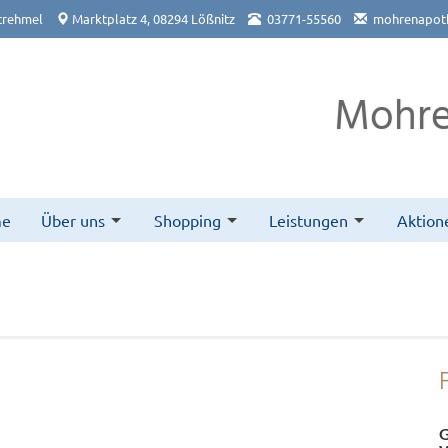
trehmel
Marktplatz 4, 08294 Lößnitz
03771-55560
mohrenapoth
Mohre
me
Über uns
Shopping
Leistungen
Aktion
G