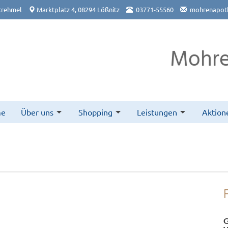
trehmel
Marktplatz 4, 08294 Lößnitz
03771-55560
mohrenapoth
Mohre
me
Über uns
Shopping
Leistungen
Aktion
G