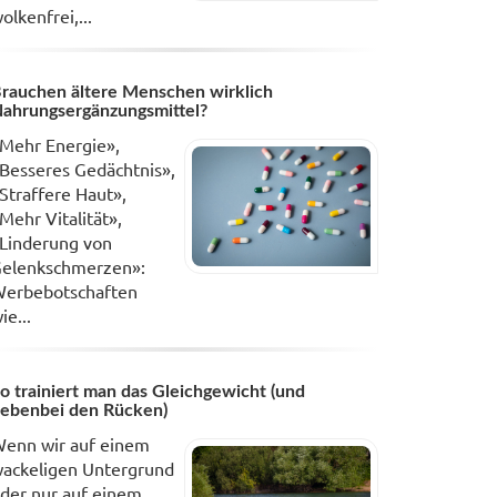
olkenfrei,...
rauchen ältere Menschen wirklich
ahrungsergänzungsmittel?
Mehr Energie»,
Besseres Gedächtnis»,
Straffere Haut»,
Mehr Vitalität»,
Linderung von
elenkschmerzen»:
erbebotschaften
ie...
o trainiert man das Gleichgewicht (und
ebenbei den Rücken)
enn wir auf einem
ackeligen Untergrund
der nur auf einem