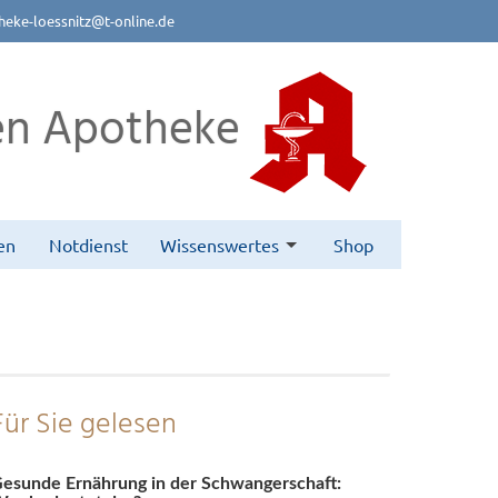
eke-loessnitz@t-online.de
n Apotheke
en
Notdienst
Wissenswertes
Shop
Für Sie gelesen
esunde Ernährung in der Schwangerschaft: