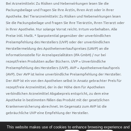
Bei Arzneimitteln: Zu Risiken und Nebenwirkungen lesen Sie die
Packungsbeilage und fragen Sie Ihre Ärztin, Ihren Arzt oder in Ihrer
Apotheke. Bei Tierarzneimitteln: Zu Risiken und Nebenwirkungen lesen
Sie die Packungsbeilage und fragen Sie Ihre Tierärztin, Ihren Tierarzt oder
in Ihrer Apotheke. Nur solange Vorrat reicht. Irrtum vorbehalten. Alle
Preise inkl. MwSt. * Sparpotential gegenüber der unverbindlichen
Preisempfehlung des Herstellers (UVP) oder der unverbindlichen
Herstellermeldung des Apothekenverkaufspreises (UAVP) an die
Informationsstelle für Arzneispezialitäten (IFA GmbH) / nur bei
rezeptfreien Produkten außer Büchern. UVP = Unverbindliche
Preisempfehlung des Herstellers (UVP). AVP = Apothekenverkaufspreis
(AVP). Der AVP ist keine unverbindliche Preisempfehlung der Hersteller.
Der AVP ist ein von den Apotheken selbst in Ansatz gebrachter Preis für
rezeptfreie Arzneimittel, der in der Höhe dem für Apotheken
verbindlichen Arzneimittel Abgabepreis entspricht, zu dem eine
Apotheke in bestimmten Fällen das Produkt mit der gesetzlichen
Krankenversicherung abrechnet. Im Gegensatz zum AVP ist die
gebräuchliche UVP eine Empfehlung der Hersteller.
This website makes use of cookies to enhance browsing experience and