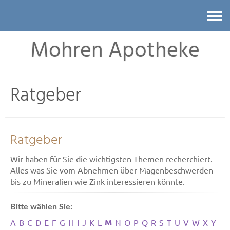
Kontakt
Mohren Apotheke
Ratgeber
Ratgeber
Wir haben für Sie die wichtigsten Themen recherchiert.
Alles was Sie vom Abnehmen über Magenbeschwerden
bis zu Mineralien wie Zink interessieren könnte.
Bitte wählen Sie:
M
A
B
C
D
E
F
G
H
I
J
K
L
N
O
P
Q
R
S
T
U
V
W
X
Y