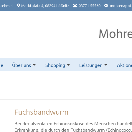
trehmel
Marktplatz 4, 08294 Lößnitz
03771-55560
mohrenapoth
Mohre
me
Über uns
Shopping
Leistungen
Aktion
Fuchsbandwurm
Bei der alveolären Echinokokkose des Menschen handelt
r
Erkrankung, die durch den Fuchsbandwurm (Echinococcus