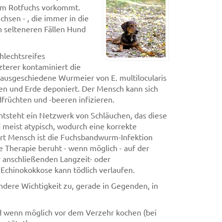
 im Rotfuchs vorkommt.
hsen - , die immer in die
n selteneren Fällen Hund
hlechtsreifes
terer kontaminiert die
usgeschiedene Wurmeier von E. multilocularis
lzen und Erde deponiert. Der Mensch kann sich
früchten und -beeren infizieren.
tsteht ein Netzwerk von Schläuchen, das diese
meist atypisch, wodurch eine korrekte
wirt Mensch ist die Fuchsbandwurm-Infektion
ie Therapie beruht - wenn möglich - auf der
r anschließenden Langzeit- oder
Echinokokkose kann tödlich verlaufen.
ere Wichtigkeit zu, gerade in Gegenden, in
d wenn möglich vor dem Verzehr kochen (bei