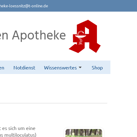
eke-loessnitz@t-online.de
n Apotheke
en
Notdienst
Wissenswertes
Shop
 es sich um eine
 multiloculatus)