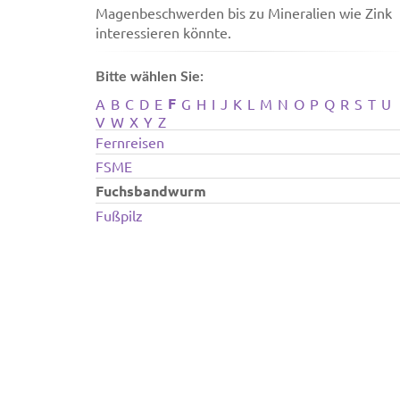
Magenbeschwerden bis zu Mineralien wie Zink
interessieren könnte.
Bitte wählen Sie:
F
A
B
C
D
E
G
H
I
J
K
L
M
N
O
P
Q
R
S
T
U
V
W
X
Y
Z
Fernreisen
FSME
Fuchsbandwurm
Fußpilz