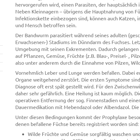
hervorgerufen wird, einen Parasiten, der hauptsächlich
Neben Kleinnagern – übrigens die Hauptnahrung von Füc
Infektionskette einbezogen sind, können auch Katzen, i
und Mensch betroffen sein.
Der Bandwurm parasitiert während seines adulten (gesc
Erwachsenen-) Stadiums im Dünndarm des Fuchses. Letz
Umgebung mit seinen Exkrementen. Dadurch gelangen a
auf Pflanzen, Gemüse, Früchte (z.B. Blau-, Preisel- , Pi
also unter anderem durch die Einnahme von Pilzen, Wild
Vornehmlich Leber und Lunge werden befallen. Dabei en
Organe weitgehend zerstört. Die ersten Symptome sind 
Diagnose oft erst spät gestellt wird. Für den Zwischen
daher sehr gefährlich. Eine Heilung ist kaum möglich. D
operativen Entfernung der sog. Finnenstadien und eine
Dauermedikation mit Mebendazol oder Albendazol. Die 
Unter diesen Bedingungen kommt der Prophylaxe besond
denen befallene Füchse bereits registriert worden sind:
Wilde Früchte und Gemüse sorgfältig waschen un