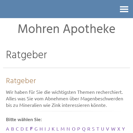
Kontakt
Mohren Apotheke
Ratgeber
Ratgeber
Wir haben für Sie die wichtigsten Themen recherchiert.
Alles was Sie vom Abnehmen über Magenbeschwerden
bis zu Mineralien wie Zink interessieren könnte.
Bitte wählen Sie:
F
A
B
C
D
E
G
H
I
J
K
L
M
N
O
P
Q
R
S
T
U
V
W
X
Y