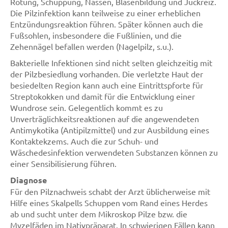
Rötung, Schuppung, Nässen, Blasenbildung und Juckreiz.
Die Pilzinfektion kann teilweise zu einer erheblichen
Entzündungsreaktion führen. Später können auch die
Fußsohlen, insbesondere die Fußlinien, und die
Zehennägel befallen werden (Nagelpilz, s.u.).
Bakterielle Infektionen sind nicht selten gleichzeitig mit
der Pilzbesiedlung vorhanden. Die verletzte Haut der
besiedelten Region kann auch eine Eintrittspforte für
Streptokokken und damit für die Entwicklung einer
Wundrose sein. Gelegentlich kommt es zu
Unverträglichkeitsreaktionen auf die angewendeten
Antimykotika (Antipilzmittel) und zur Ausbildung eines
Kontaktekzems. Auch die zur Schuh- und
Wäschedesinfektion verwendeten Substanzen können zu
einer Sensibilisierung führen.
Diagnose
Für den Pilznachweis schabt der Arzt üblicherweise mit
Hilfe eines Skalpells Schuppen vom Rand eines Herdes
ab und sucht unter dem Mikroskop Pilze bzw. die
Myzelfäden im Nativpräparat. In schwierigen Fällen kann