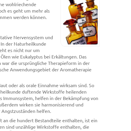
ine wohlriechende
och es geht um mehr als
nommen werden können.
etative Nervensystem und
In der Naturheilkunde
eht es nicht nur um
 Ölen wie Eukalyptus bei Erkältungen. Das
 war die ursprüngliche Therapieform in der
tische Anwendungsgebiet der Aromatherapie
 Haut oder als orale Einnahme wirksam sind. So
enheilkunde duftende Wirkstoffe heilenden
das Immunsystem, helfen in der Bekämpfung von
ußerdem wirken sie harmonisierend und
r Angstzuständen helfen.
an die hundert Bestandteile enthalten, ist ein
len sind unzählige Wirkstoffe enthalten, die