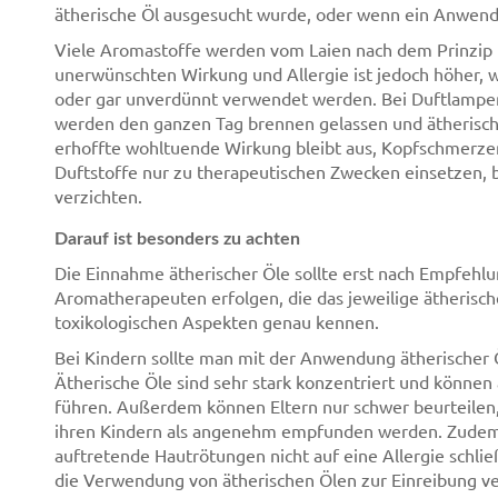
ätherische Öl ausgesucht wurde, oder wenn ein Anwendu
Viele Aromastoffe werden vom Laien nach dem Prinzip "Vi
unerwünschten Wirkung und Allergie ist jedoch höher, 
oder gar unverdünnt verwendet werden. Bei Duftlampen 
werden den ganzen Tag brennen gelassen und ätherische
erhoffte wohltuende Wirkung bleibt aus, Kopfschmerzen 
Duftstoffe nur zu therapeutischen Zwecken einsetzen, 
verzichten.
Darauf ist besonders zu achten
Die Einnahme ätherischer Öle sollte erst nach Empfehlu
Aromatherapeuten erfolgen, die das jeweilige ätherisch
toxikologischen Aspekten genau kennen.
Bei Kindern sollte man mit der Anwendung ätherischer Öle
Ätherische Öle sind sehr stark konzentriert und können
führen. Außerdem können Eltern nur schwer beurteilen,
ihren Kindern als angenehm empfunden werden. Zudem si
auftretende Hautrötungen nicht auf eine Allergie schließ
die Verwendung von ätherischen Ölen zur Einreibung ver