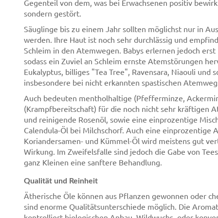
Gegenteil von dem, was bei Erwachsenen positiv bewirkt 
sondern gestört.
Säuglinge bis zu einem Jahr sollten möglichst nur in A
werden. Ihre Haut ist noch sehr durchlässig und empfind
Schleim in den Atemwegen. Babys erlernen jedoch er
sodass ein Zuviel an Schleim ernste Atemstörungen herv
Eukalyptus, billiges "Tea Tree", Ravensara, Niaouli und
insbesondere bei nicht erkannten spastischen Atemweg
Auch bedeuten mentholhaltige (Pfefferminze, Ackerminz
(Krampfbereitschaft) für die noch nicht sehr kräftige
und reinigende Rosenöl, sowie eine einprozentige Misc
Calendula-Öl bei Milchschorf. Auch eine einprozentige A
Koriandersamen- und Kümmel-Öl wird meistens gut ver
Wirkung. Im Zweifelsfalle sind jedoch die Gabe von Tee
ganz Kleinen eine sanftere Behandlung.
Qualität und Reinheit
Ätherische Öle können aus Pflanzen gewonnen oder chem
sind enorme Qualitätsunterschiede möglich. Die Aromat
kontrolliert biologischen Anbau, Wildwuchs. oder konve