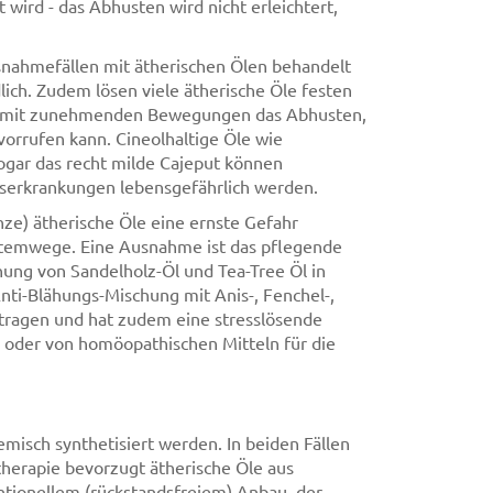
wird - das Abhusten wird nicht erleichtert,
usnahmefällen mit ätherischen Ölen behandelt
lich. Zudem lösen viele ätherische Öle festen
st mit zunehmenden Bewegungen das Abhusten,
orrufen kann. Cineolhaltige Öle wie
 sogar das recht milde Cajeput können
serkrankungen lebensgefährlich werden.
e) ätherische Öle eine ernste Gefahr
n Atemwege. Eine Ausnahme ist das pflegende
hung von Sandelholz-Öl und Tea-Tree Öl in
nti-Blähungs-Mischung mit Anis-, Fenchel-,
tragen und hat zudem eine stresslösende
s oder von homöopathischen Mitteln für die
isch synthetisiert werden. In beiden Fällen
herapie bevorzugt ätherische Öle aus
ntionellem (rückstandsfreiem) Anbau, der