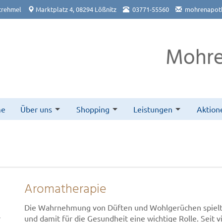
trehmel
Marktplatz 4, 08294 Lößnitz
03771-55560
mohrenapoth
Mohre
me
Über uns
Shopping
Leistungen
Aktion
Aromatherapie
Die Wahrnehmung von Düften und Wohlgerüchen spielt f
r
und damit für die Gesundheit eine wichtige Rolle. Seit v