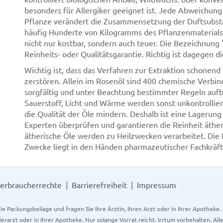
besonders für Allergiker geeignet ist. Jede Abweichun
Pflanze verändert die Zusammensetzung der Duftsubstan
häufig Hunderte von Kilogramms des Pflanzenmaterials 
nicht nur kostbar, sondern auch teuer. Die Bezeichnung "
Reinheits- oder Qualitätsgarantie. Richtig ist dagegen 
Wichtig ist, dass das Verfahren zur Extraktion schonend 
zerstören. Allein im Rosenöl sind 400 chemische Verbi
sorgfältig und unter Beachtung bestimmter Regeln auf
Sauerstoff, Licht und Wärme werden sonst unkontrollie
die Qualität der Öle mindern. Deshalb ist eine Lagerung
Experten überprüfen und garantieren die Reinheit äther
ätherische Öle werden zu Heilzwecken verarbeitet. Die 
Zwecke liegt in den Händen pharmazeutischer Fachkräft
erbraucherrechte
Barrierefreiheit
Impressum
ie Packungsbeilage und fragen Sie Ihre Ärztin, Ihren Arzt oder in Ihrer Apotheke
Tierarzt oder in Ihrer Apotheke. Nur solange Vorrat reicht. Irrtum vorbehalten. All