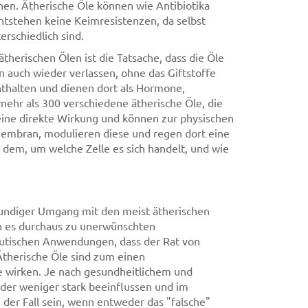
nen. Ätherische Öle können wie Antibiotika
entstehen keine Keimresistenzen, da selbst
rschiedlich sind.
herischen Ölen ist die Tatsache, dass die Öle
n auch wieder verlassen, ohne das Giftstoffe
enthalten und dienen dort als Hormone,
mehr als 300 verschiedene ätherische Öle, die
eine direkte Wirkung und können zur physischen
membran, modulieren diese und regen dort eine
 dem, um welche Zelle es sich handelt, und wie
undiger Umgang mit den meist ätherischen
n es durchaus zu unerwünschten
utischen Anwendungen, dass der Rat von
 Ätherische Öle sind zum einen
e wirken. Je nach gesundheitlichem und
der weniger stark beeinflussen und im
 der Fall sein, wenn entweder das "falsche"