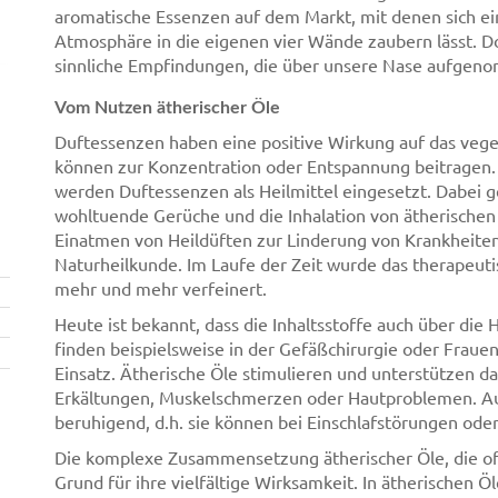
aromatische Essenzen auf dem Markt, mit denen sich e
Atmosphäre in die eigenen vier Wände zaubern lässt. D
sinnliche Empfindungen, die über unsere Nase aufge
Vom Nutzen ätherischer Öle
Duftessenzen haben eine positive Wirkung auf das veg
können zur Konzentration oder Entspannung beitragen. 
werden Duftessenzen als Heilmittel eingesetzt. Dabei g
wohltuende Gerüche und die Inhalation von ätherischen
Einatmen von Heildüften zur Linderung von Krankheiten
Naturheilkunde. Im Laufe der Zeit wurde das therapeu
mehr und mehr verfeinert.
Heute ist bekannt, dass die Inhaltsstoffe auch über die
finden beispielsweise in der Gefäßchirurgie oder Frau
Einsatz. Ätherische Öle stimulieren und unterstützen 
Erkältungen, Muskelschmerzen oder Hautproblemen. A
beruhigend, d.h. sie können bei Einschlafstörungen ode
Die komplexe Zusammensetzung ätherischer Öle, die oft 
Grund für ihre vielfältige Wirksamkeit. In ätherischen Ö