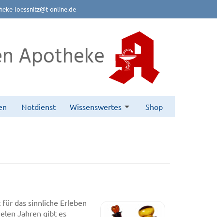
eke-loessnitz@t-online.de
n Apotheke
en
Notdienst
Wissenswertes
Shop
ür das sinnliche Erleben
ielen Jahren gibt es