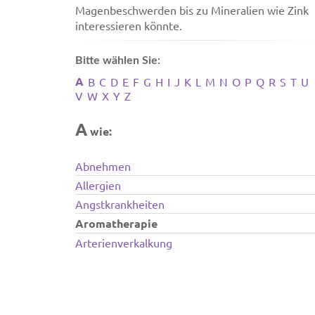
Magenbeschwerden bis zu Mineralien wie Zink
interessieren könnte.
Bitte wählen Sie:
A
B
C
D
E
F
G
H
I
J
K
L
M
N
O
P
Q
R
S
T
U
V
W
X
Y
Z
A
wie:
Abnehmen
Allergien
Angstkrankheiten
Aromatherapie
Arterienverkalkung