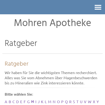
Kontakt
Mohren Apotheke
Ratgeber
Ratgeber
Wir haben für Sie die wichtigsten Themen recherchiert.
Alles was Sie vom Abnehmen über Magenbeschwerden
bis zu Mineralien wie Zink interessieren könnte.
Bitte wählen Sie:
H
A
B
C
D
E
F
G
I
J
K
L
M
N
O
P
Q
R
S
T
U
V
W
X
Y