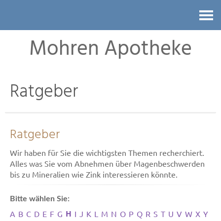
Kontakt
Mohren Apotheke
Ratgeber
Ratgeber
Wir haben für Sie die wichtigsten Themen recherchiert.
Alles was Sie vom Abnehmen über Magenbeschwerden
bis zu Mineralien wie Zink interessieren könnte.
Bitte wählen Sie:
H
A
B
C
D
E
F
G
I
J
K
L
M
N
O
P
Q
R
S
T
U
V
W
X
Y