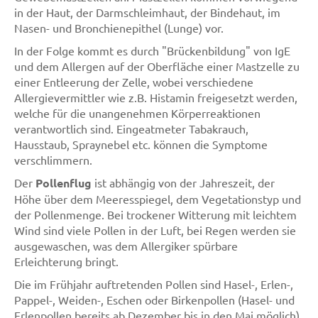
in der Haut, der Darmschleimhaut, der Bindehaut, im
Nasen- und Bronchienepithel (Lunge) vor.
In der Folge kommt es durch "Brückenbildung" von IgE
und dem Allergen auf der Oberfläche einer Mastzelle zu
einer Entleerung der Zelle, wobei verschiedene
Allergievermittler wie z.B. Histamin freigesetzt werden,
welche für die unangenehmen Körperreaktionen
verantwortlich sind. Eingeatmeter Tabakrauch,
Hausstaub, Spraynebel etc. können die Symptome
verschlimmern.
Der
Pollenflug
ist abhängig von der Jahreszeit, der
Höhe über dem Meeresspiegel, dem Vegetationstyp und
der Pollenmenge. Bei trockener Witterung mit leichtem
Wind sind viele Pollen in der Luft, bei Regen werden sie
ausgewaschen, was dem Allergiker spürbare
Erleichterung bringt.
Die im Frühjahr auftretenden Pollen sind Hasel-, Erlen-,
Pappel-, Weiden-, Eschen oder Birkenpollen (Hasel- und
Erlenpollen bereits ab Dezember bis in den Mai möglich).