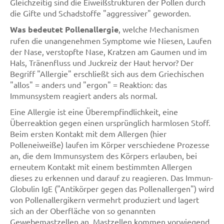
Gleichzeitig sind die Eiweißstrukturen der Pollen durch
die Gifte und Schadstoffe "aggressiver" geworden.
Was bedeutet Pollenallergie
, welche Mechanismen
rufen die unangenehmen Symptome wie Niesen, Laufen
der Nase, verstopfte Nase, Kratzen am Gaumen und im
Hals, Tränenfluss und Juckreiz der Haut hervor? Der
Begriff "Allergie" erschließt sich aus dem Griechischen
"allos" = anders und "ergon" = Reaktion: das
Immunsystem reagiert anders als normal.
Eine Allergie ist eine Überempfindlichkeit, eine
Überreaktion gegen einen ursprünglich harmlosen Stoff.
Beim ersten Kontakt mit dem Allergen (hier
Polleneiweiße) laufen im Körper verschiedene Prozesse
an, die dem Immunsystem des Körpers erlauben, bei
erneutem Kontakt mit einem bestimmten Allergen
dieses zu erkennen und darauf zu reagieren. Das Immun-
Globulin IgE ("Antikörper gegen das Pollenallergen") wird
von Pollenallergikern vermehrt produziert und lagert
sich an der Oberfläche von so genannten
Gewebemastzellen an. Mastzellen kommen vorwiegend