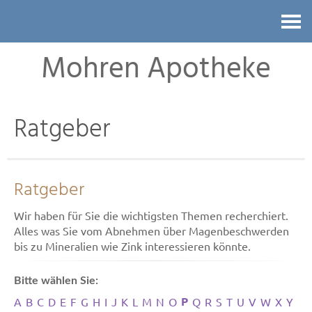
Kontakt
Mohren Apotheke
Ratgeber
Ratgeber
Wir haben für Sie die wichtigsten Themen recherchiert.
Alles was Sie vom Abnehmen über Magenbeschwerden
bis zu Mineralien wie Zink interessieren könnte.
Bitte wählen Sie:
P
A
B
C
D
E
F
G
H
I
J
K
L
M
N
O
Q
R
S
T
U
V
W
X
Y